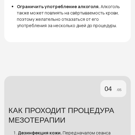
МЕЗОТЕРАПИИ
Мезотерапия показана для решения различных
эстетических и дерматологических проблем.
Среди основных показаний:
Увядание и старение кожи.
Улучшение тонуса
и упругости, разглаживание мелких морщин.
Сухость и обезвоженность.
Интенсивное
увлажнение кожи, восстановление
гидролипидного баланса.
Пигментация.
Осветление пигментных пятен
и выравнивание цвета лица.
Жировые отложения и целлюлит.
Снижение
проявлений целлюлита и локальных жировых
отложений.
Выпадение волос.
Стимуляция роста волос
и укрепление волосяных фолликулов.