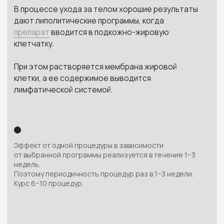
03
/05
ПОДГОТОВКА
К ИНЪЕКЦИОННОЙ
МЕЗОТЕРАПИИ
Процедура начинается с консультации
у специалиста. На первичном приёме врач проводит
тщательный осмотр кожи пациента, собирает
анамнез и выясняет возможные противопоказания.
Для достижения наилучших результатов
и минимизации риска осложнений, рекомендуется:
Избегать солнечных ожогов.
За неделю
до процедуры избегайте интенсивного
воздействия солнечных лучей и не посещайте
солярий.
Не принимать антикоагулянты.
За несколько
дней до сеанса прекратите приём препаратов,
разжижающих кровь, таких как аспирин
и ибупрофен, чтобы снизить риск возникновения
гематом.