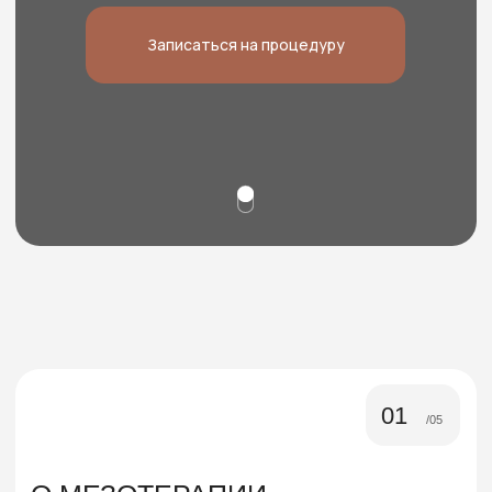
01
/05
О МЕЗОТЕРАПИИ
В повседневной жизни мы часто применяем внутрь
комплексы витаминов, микроэлементов и БАД.
Особенно в весенний период, когда чувствуем
упадок сил, настроения, да и просто в целях
профилактики.
В процедуре мезотерапии точка приложения —
кожа. Цель — усилить обменные процессы,
зарядить витаминами и в результате получить
свежий ровный цвет лица, увлажненную ровную
кожу.
Кроме того, этот метод работает, когда
необходимо комплексно решить какую-либо