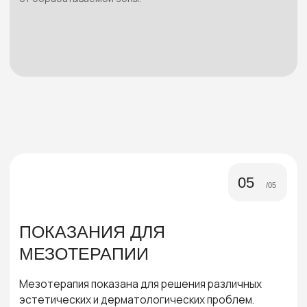
МESO NSTF 135 — 3 МЛ.
7 000 ₽
ПРОТИВОПОКАЗАНИЯ
Прежде чем делать процедуру, убедитесь
в том, что вы не имеете противопоказаний
ТЯЖЕЛЫЕ ХРОНИЧЕСКИЕ ЗАБОЛЕВАНИЯ В СТАДИИ ОБОСТРЕНИЯ
АУТОИММУННЫЕ ЗАБОЛЕВАНИЯ
ПОВЫШЕННАЯ ЧУВСТВИТЕЛЬНОСТЬ К КОМПОНЕНТАМ МЕДИЦИНСКОГО
ИЗДЕЛИЯ
СКЛОННОСТЬ К ФОРМИРОВАНИЮ ГИПЕРТРОФИЧЕСКИХ И КЕЛОИДНЫХ
РУБЦОВ
НАРУШЕНИЯ СВЕРТЫВАЕМОСТИ КРОВИ
ДЕРМАТОЗЫ В СТАДИИ ОБОСТРЕНИЯ