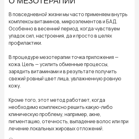
клиническую проблему, например, акне,
пигментацию, отечность, выпадение волос или при
лечение локальных жировых отложений.
Препараты для мезотерапии
лица могут быть
монокомпонентными или коктейли, содержащие богатый
состав витаминов, аминокислот и биологически активных
веществ. Как правило, гиалуроновая кислота там тоже
есть, но ее молекулярный вес небольшой, поэтому
ее действие реализуется в виде увлажнения
поверхностных слоев кожи.
02
/05
МЕЗОТЕРАПИЯ ДЛЯ ТЕЛА
В процессе ухода за телом хорошие результаты
дают липолитические программы, когда
препарат
вводится в подкожно-жировую
клетчатку.