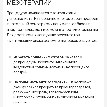
Завершение процедуры.
После инъекций кожу
снова обрабатывают антисептиком, наносят
успокаивающий крем или маску.
Препарат вводится внутрикожно папульно под
местной анестезией или техникой микроинъекций.
Папулы рассасываются в течение нескольких часов.
Процедура занимает от 30 до 60 минут, в зависимости
от обрабатываемой зоны.
05
/05
ПОКАЗАНИЯ ДЛЯ