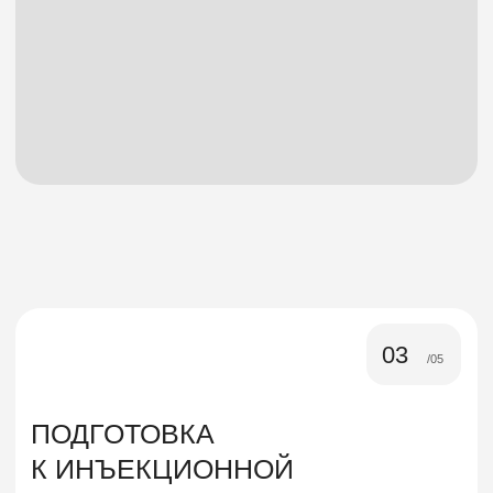
Ограничить употребление алкоголя.
Алкоголь
также может повлиять на свёртываемость крови,
поэтому желательно отказаться от его
употребления за несколько дней до процедуры.
04
/05
КАК ПРОХОДИТ ПРОЦЕДУРА
МЕЗОТЕРАПИИ
Дезинфекция кожи.
Перед началом сеанса
кожу тщательно очищают и дезинфицируют,
чтобы избежать инфекции.
Анестезия (по необходимости).
В некоторых
случаях используется местная анестезия в виде
крема, чтобы минимизировать болевые
ощущения.
Введение препаратов.
Инъекции делаются
на глубину от 1 до 15 мм в зависимости от зоны
и целей лечения.